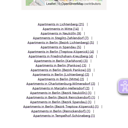
Leaflet
| ©
OpenStreetMap
contributors
Apartments in Lichtenberg
(21)
Apartments in Mitte
(14)
Apartments in Neukölln
(9)
Apartments in Steglitz-Zehlendorf
(7)
Apartments in Berlin (Bezirk Lichtenberg)
(5)
Apartments in Spandau
(5)
Apartments in Berlin (Treptow-Köpenick)
(4)
Apartments in Friedrichshain-Kreuzberg
(4)
Apartments in Berlin (Karlshorst)
(3)
Apartments in Berlin (Pankow)
(3)
Apartments in Berlin (Bezirk Pankow)
(2)
Apartments in Berlin (Lichtenberg)
(2)
Apartments in Berlin (Mitte)
(2)
Apartments in Charlottenburg-Wilmersdorf
(2)
Apartments in Marzahn-Hellersdorf
(2)
Apartments in Berlin (Bezirk Neukölln)
(1)
Apartments in Berlin (Bezirk Reinickendorf)
(1)
Apartments in Berlin (Bezirk Spandau)
(1)
Apartments in Berlin (Bezirk Treptow-Köpenick)
(1)
Apartments in Berlin (Reinickendorf)
(1)
Apartments in Tempelhof-Schöneberg
(1)