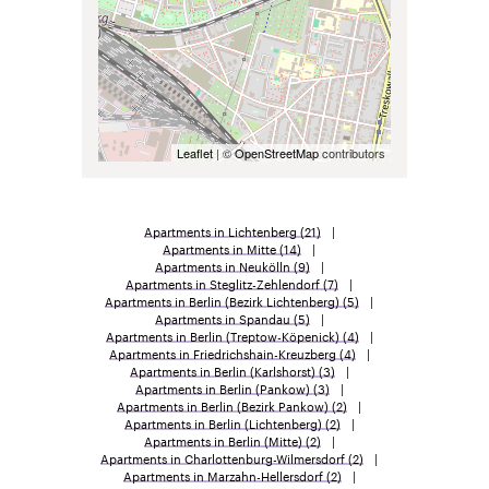
Leaflet
| ©
OpenStreetMap
contributors
Apartments in Lichtenberg
(21)
Apartments in Mitte
(14)
Apartments in Neukölln
(9)
Apartments in Steglitz-Zehlendorf
(7)
Apartments in Berlin (Bezirk Lichtenberg)
(5)
Apartments in Spandau
(5)
Apartments in Berlin (Treptow-Köpenick)
(4)
Apartments in Friedrichshain-Kreuzberg
(4)
Apartments in Berlin (Karlshorst)
(3)
Apartments in Berlin (Pankow)
(3)
Apartments in Berlin (Bezirk Pankow)
(2)
Apartments in Berlin (Lichtenberg)
(2)
Apartments in Berlin (Mitte)
(2)
Apartments in Charlottenburg-Wilmersdorf
(2)
Apartments in Marzahn-Hellersdorf
(2)