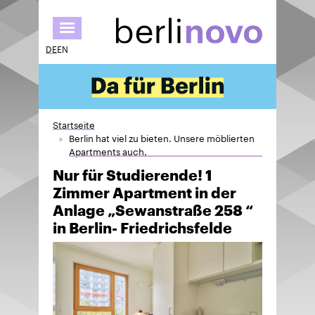
Direkt
zum
Inhalt
DE
EN
Startseite
Berlin hat viel zu bieten. Unsere möblierten
Apartments auch.
Nur für Studierende! 1
Zimmer Apartment in der
Anlage „Sewanstraße 258 “
in Berlin- Friedrichsfelde