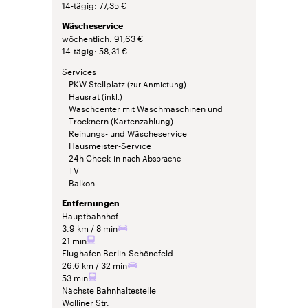
14-tägig
77,35 €
Wäscheservice
wöchentlich
91,63 €
14-tägig
58,31 €
Services
PKW-Stellplatz
(zur Anmietung)
Hausrat
(inkl.)
Waschcenter mit Waschmaschinen und
Trocknern (Kartenzahlung)
Reinungs- und Wäscheservice
Hausmeister-Service
24h Check-in
nach Absprache
TV
Balkon
Entfernungen
Hauptbahnhof
3.9 km
8 min
21 min
Flughafen Berlin-Schönefeld
26.6 km
32 min
53 min
Nächste Bahnhaltestelle
Wolliner Str.