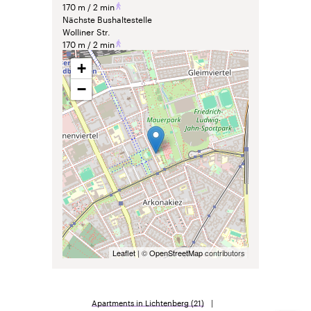
170 m
2 min
Nächste Bushaltestelle
Wolliner Str.
170 m
2 min
+
−
Leaflet
| ©
OpenStreetMap
contributors
Apartments in Lichtenberg
(21)