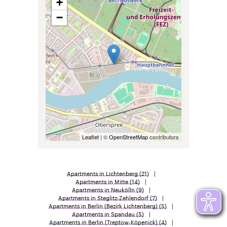
+
−
Leaflet
| ©
OpenStreetMap
contributors
Apartments in Lichtenberg
(21)
Apartments in Mitte
(14)
Apartments in Neukölln
(9)
Apartments in Steglitz-Zehlendorf
(7)
Apartments in Berlin (Bezirk Lichtenberg)
(5)
Apartments in Spandau
(5)
Apartments in Berlin (Treptow-Köpenick)
(4)