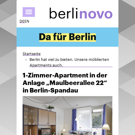
Direkt
zum
Inhalt
DE
EN
Startseite
Berlin hat viel zu bieten. Unsere möblierten
Apartments auch.
1-Zimmer-Apartment in der
Anlage „Maulbeerallee 22“
in Berlin-Spandau