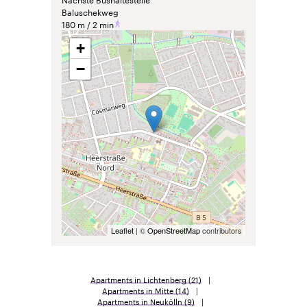
Baluschekweg
180 m
2 min
+
−
Leaflet
| ©
OpenStreetMap
contributors
Apartments in Lichtenberg
(21)
Apartments in Mitte
(14)
Apartments in Neukölln
(9)