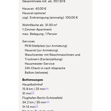
Gesamtmiete mtl. ab
557,33 €
Hausrat
40,00 €
Hausrat optional
zzgl. Endreinigung (einmalig)
100,00 €
Wohnfläche ab
31.00 m²
1-Zimmer-Apartment
max. Belegung
1 Person
Services
PKW-Stellplatz
(zur Anmietung)
Hausrat
(zur Anmietung)
Waschcenter mit Waschmaschinen und
Trocknern (Kartenzahlung)
Hausmeister-Service
24h Check-in
nach Absprache
Balkon
(teilweise)
Entfernungen
Hauptbahnhof
15.8 km
25 min
31 min
Flughafen Berlin-Schönefeld
34.2 km
35 min
1h 14 min
Nächste Bushaltestelle