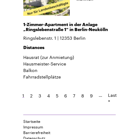
1-Zimmer-Apartment in der Anlage
„Ringslebenstraße 1“ in Berlin-Neukölln
Ringslebenstr. 1
12353
Berlin
Distances
Hausrat
(zur Anmietung)
Hausmeister-Service
Balkon
Fahrradstellplätze
…
Last
1
2
3
4
5
6
7
8
9
»
Startseite
Impressum
Barrierefreiheit
Datenschutz