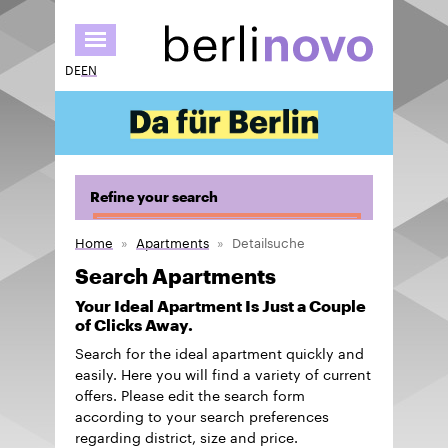
Skip
to
main
DE
EN
content
Refine your search
Home
Apartments
Detailsuche
Search Apartments
Your Ideal Apartment Is Just a Couple
of Clicks Away.
Search for the ideal apartment quickly and
easily. Here you will find a variety of current
offers. Please edit the search form
according to your search preferences
regarding district, size and price.