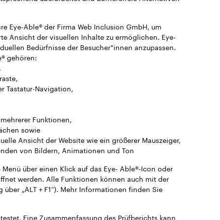
are Eye-Able® der Firma Web Inclusion GmbH, um
rte Ansicht der visuellen Inhalte zu ermöglichen. Eye-
ividuellen Bedürfnisse der Besucher*innen anzupassen.
® gehören:
,
raste,
er Tastatur-Navigation,
g mehrerer Funktionen,
ächen sowie
duelle Ansicht der Website wie ein größerer Mauszeiger,
lenden von Bildern, Animationen und Ton
Menü über einen Klick auf das Eye- Able®-Icon oder
öffnet werden. Alle Funktionen können auch mit der
g über „ALT + F1“). Mehr Informationen finden Sie
testet. Eine Zusammenfassung des Prüfberichts kann