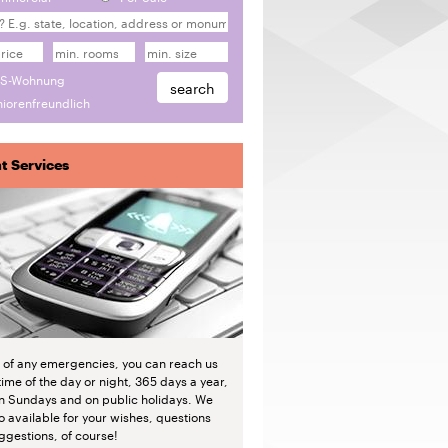
S-Wohnung
iorenfreundlich
t Services
e of any emergencies, you can reach us
time of the day or night, 365 days a year,
n Sundays and on public holidays. We
o available for your wishes, questions
ggestions, of course!