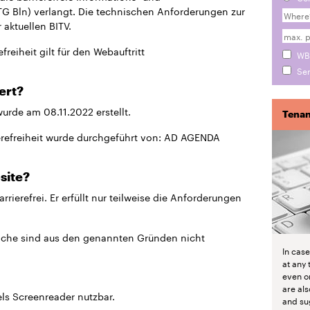
G Bln) verlangt. Die technischen Anforderungen zur
 aktuellen BITV.
freiheit gilt für den Webauftritt
WB
Sen
ert?
wurde am 08.11.2022 erstellt.
Tenan
ierefreiheit wurde durchgeführt von: AD AGENDA
site?
arrierefrei. Er erfüllt nur teilweise die Anforderungen
iche sind aus den genannten Gründen nicht
In cas
at any 
even o
are als
els Screenreader nutzbar.
and su