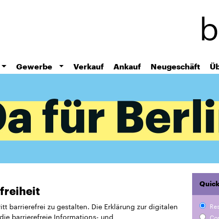
Skip
to
main
content
Gewerbe
Verkauf
Ankauf
Neugeschäft
Üb
Quick
freiheit
 barrierefrei zu gestalten. Die Erklärung zur digitalen
Re
 die barrierefreie Informations- und
Co