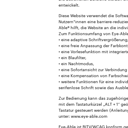
entwickelt.
Diese Website verwendet die Softw
Nutzern*innen eine barriere-reduzie
Able® hilft, die Website an die ind
Zum Funktionsumfang von Eye-Able
• eine adaptive Schriftvergrößerung
• eine freie Anpassung der Farbkont
• eine Vorlesefunktion mit integriert
• ein Blaufilter,
• ein Nachtmodus,
• eine Sofortansicht zur Verbindun
• eine Kompensation von Farbschw
• weitere Funktionen für eine indivi
serifenlose Schrift sowie das Ausb
Zur Bedienung kann das zugehörige 
mit dem Tastaturkürzel „ALT + 1“ ge
Tastatur gesteuert werden (Anleitun
unter: www.eye-able.com
Eye-Able ist BITV/WCAG konform ge