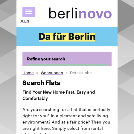
Skip
to
main
DE
EN
content
Refine your search
Home
Wohnungen
Detailsuche
Search Flats
Find Your New Home Fast, Easy and
Comfortably
Are you searching for a flat that is perfectly
right for you? In a pleasant and safe living
environment? And at a fair price? Then you
are right here. Simply select from rental
objects daily.