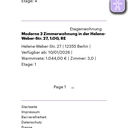
Etage
4
Etagenwohnung
Moderne 3 Zimmerwohnung in der Helene-
Weber-Str. 27, 1.OG, RE
Helene-Weber-Str. 27
12355
Berlin
Verfügbar ab
10/01/2026
Warmmiete
1.044,00 €
Zimmer
3,0
Etage
1
Page 1
Pagination
Next
››
page
Startseite
Impressum
Barrierefreiheit
Datenschutz
Presse