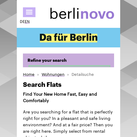
Skip
to
main
DE
EN
content
Refine your search
Home
Wohnungen
Detailsuche
Search Flats
Find Your New Home Fast, Easy and
Comfortably
Are you searching for a flat that is perfectly
right for you? In a pleasant and safe living
environment? And at a fair price? Then you
are right here. Simply select from rental
objects daily.