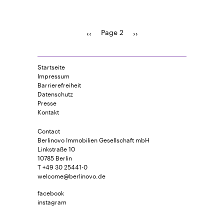
Page 2
Previous
‹‹
Pagination
Next
››
page
page
Startseite
Impressum
Barrierefreiheit
Datenschutz
Presse
Kontakt
Contact
Berlinovo Immobilien Gesellschaft mbH
Linkstraße 10
10785 Berlin
T +49 30 25441-0
welcome@berlinovo.de
facebook
instagram