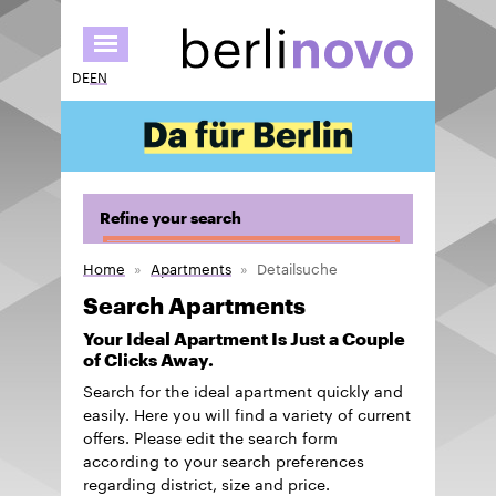
Skip
to
main
DE
EN
content
Refine your search
Home
Apartments
Detailsuche
Search Apartments
Your Ideal Apartment Is Just a Couple
of Clicks Away.
Search for the ideal apartment quickly and
easily. Here you will find a variety of current
offers. Please edit the search form
according to your search preferences
regarding district, size and price.