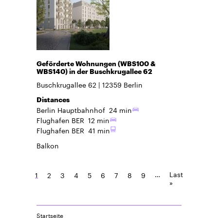
Geförderte Wohnungen (WBS100 &
WBS140) in der Buschkrugallee 62
Buschkrugallee 62
12359
Berlin
Distances
Berlin Hauptbahnhof
24 min
Flughafen BER
12 min
Flughafen BER
41 min
Balkon
…
Last
1
2
3
4
5
6
7
8
9
»
Startseite