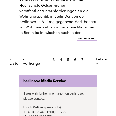
Hochschule Gelsenkirchen
veröffentlichtHerausforderungen an die
Wohnungspolitik in BerlinDer von der
berlinovo in Auftrag gegebene Marktbericht
zur Wohnungssituation für ältere Menschen
in Berlin ist inzwischen auch in der
weiterlesen
«
‹
…
…
Letzte
3
4
5
6
7
Erste
vorherige
»
berlinovo Media Service
If you wish further information on berlinovo,
please contact:
Ulrich Kaliner
(press only)
T +49 30 25441-1200, F -1222,