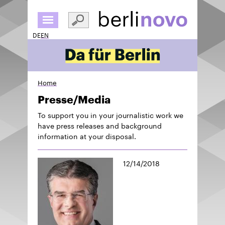
Skip
to
main
DE
EN
content
Home
Presse/Media
To support you in your journalistic work we
have press releases and background
information at your disposal.
12/14/2018